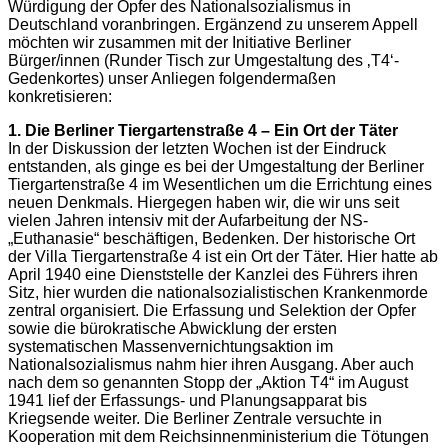
Würdigung der Opfer des Nationalsozialismus in
Deutschland voranbringen. Ergänzend zu unserem Appell
möchten wir zusammen mit der Initiative Berliner
Bürger/innen (Runder Tisch zur Umgestaltung des ‚T4‘-
Gedenkortes) unser Anliegen folgendermaßen
konkretisieren:
1. Die Berliner Tiergartenstraße 4 – Ein Ort der Täter
In der Diskussion der letzten Wochen ist der Eindruck
entstanden, als ginge es bei der Umgestaltung der Berliner
Tiergartenstraße 4 im Wesentlichen um die Errichtung eines
neuen Denkmals. Hiergegen haben wir, die wir uns seit
vielen Jahren intensiv mit der Aufarbeitung der NS-
„Euthanasie“ beschäftigen, Bedenken. Der historische Ort
der Villa Tiergartenstraße 4 ist ein Ort der Täter. Hier hatte ab
April 1940 eine Dienststelle der Kanzlei des Führers ihren
Sitz, hier wurden die nationalsozialistischen Krankenmorde
zentral organisiert. Die Erfassung und Selektion der Opfer
sowie die bürokratische Abwicklung der ersten
systematischen Massenvernichtungsaktion im
Nationalsozialismus nahm hier ihren Ausgang. Aber auch
nach dem so genannten Stopp der „Aktion T4“ im August
1941 lief der Erfassungs- und Planungsapparat bis
Kriegsende weiter. Die Berliner Zentrale versuchte in
Kooperation mit dem Reichsinnenministerium die Tötungen