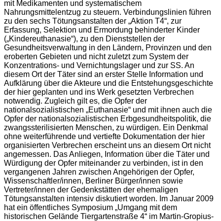
mit Medikamenten und systematischem
Nahrungsmittelentzug zu steuern. Verbindungslinien führen
zu den sechs Tötungsanstalten der „Aktion T4“, zur
Erfassung, Selektion und Ermordung behinderter Kinder
(„Kindereuthanasie“), zu den Dienststellen der
Gesundheitsverwaltung in den Ländern, Provinzen und den
eroberten Gebieten und nicht zuletzt zum System der
Konzentrations- und Vernichtungslager und zur SS. An
diesem Ort der Täter sind an erster Stelle Information und
Aufklärung über die Akteure und die Entstehungsgeschichte
der hier geplanten und ins Werk gesetzten Verbrechen
notwendig. Zugleich gilt es, die Opfer der
nationalsozialistischen „Euthanasie“ und mit ihnen auch die
Opfer der nationalsozialistischen Erbgesundheitspolitik, die
zwangssterilisierten Menschen, zu würdigen. Ein Denkmal
ohne weiterführende und vertiefte Dokumentation der hier
organisierten Verbrechen erscheint uns an diesem Ort nicht
angemessen. Das Anliegen, Information über die Täter und
Würdigung der Opfer miteinander zu verbinden, ist in den
vergangenen Jahren zwischen Angehörigen der Opfer,
Wissenschaftler/innen, Berliner Bürger/innen sowie
Vertreter/innen der Gedenkstätten der ehemaligen
Tötungsanstalten intensiv diskutiert worden. Im Januar 2009
hat ein öffentliches Symposium „Umgang mit dem
historischen Gelände Tiergartenstraße 4“ im Martin-Gropius-