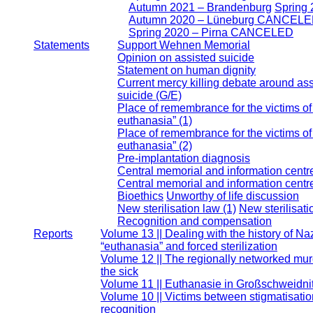
Autumn 2021 – Brandenburg
Spring 
Autumn 2020 – Lüneburg CANCEL
Spring 2020 – Pirna CANCELED
Statements
Support Wehnen Memorial
Opinion on assisted suicide
Statement on human dignity
Current mercy killing debate around as
suicide (G/E)
Place of remembrance for the victims of
euthanasia” (1)
Place of remembrance for the victims of
euthanasia” (2)
Pre-implantation diagnosis
Central memorial and information centre
Central memorial and information centre
Bioethics
Unworthy of life discussion
New sterilisation law (1)
New sterilisati
Recognition and compensation
Reports
Volume 13 || Dealing with the history of Na
“euthanasia” and forced sterilization
Volume 12 || The regionally networked mur
the sick
Volume 11 || Euthanasie in Großschweidni
Volume 10 || Victims between stigmatisati
recognition