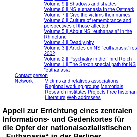
Volume 9 || Shadows and shades
Volume 8 || NS euthanasia in the Ostmark
Volume 7 || Give the victims their names
Volume 6 || Culture of remembrance and
perspectives of those affected
Volume 5 || About NS “euthanasia” in the
Rhineland
Volume 4 || Deadly pity
Volume 3 || Articles on NS “euthanasia” re
2002
Volume 2 || Psychiatry in the Third Reich
Volume 1 || The Saxon special path for NS
“euthanasia”
Contact person
Network
Victims and relatives associations
Regional working groups
Memorials
Research institutes
Projects
Free historian
Literature
Web addresses
Appell zur Errichtung eines zentralen
Informations- und Gedenkortes für
die Opfer der nationalsozialistischen
„Euthanasie“ in der Berliner